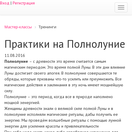
Вход
|
Регистрация
Мастер-классы
Тренинги
Практики на Полнолуние
11.08.2016
Полнолуние
– с древности это время считается самым
магическим периодом. Это время полной Луны. В эти дни влияние
Луны достигает своего апогея. В полнолуние совершаются те
обряды, которые призваны что-то усилить или преумножить. Все
магические действия и заклинания в эту ночь имеют мощнейшую
силу.
Полнолуние – это период, когда все в природе наполнено
мощной эенергией.
Женщины древности знали о великой силе полной Луны и в
полнолуние исполняли магические ритуалы, дабы получить ее
энергию. Мы проведём волшебные ритуалы с помощью лунной
энергии для усиления красоты и привлекательности