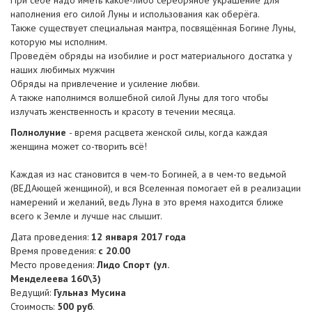
При себе надо иметь какое-либо серебряное украшение для
наполнения его силой Луны и использования как оберёга.
Также существует специальная мантра, посвящённая Богине Луны,
которую мы исполним.
Проведём обряды на изобилие и рост материального достатка у
наших любимых мужчин
Обряды на привлечение и усиление любви.
А также наполнимся волшебной силой Луны для того чтобы
излучать женственность и красоту в течении месяца.
Полнолуние
- время расцвета женской силы, когда каждая
женщина может со-творить всё!
Каждая из нас становится в чем-то Богиней, а в чем-то ведьмой
(ВЕДАющей женщиной), и вся Вселенная помогает ей в реализации
намерений и желаний, ведь Луна в это время находится ближе
всего к Земле и лучше нас слышит.
Дата проведения:
12 января 2017 года
Время проведения:
с 20.00
Место проведения:
Лидо Спорт (ул.
Менделеева 160\3)
Ведущий:
Гульназ Мусина
Стоимость:
500 руб
.