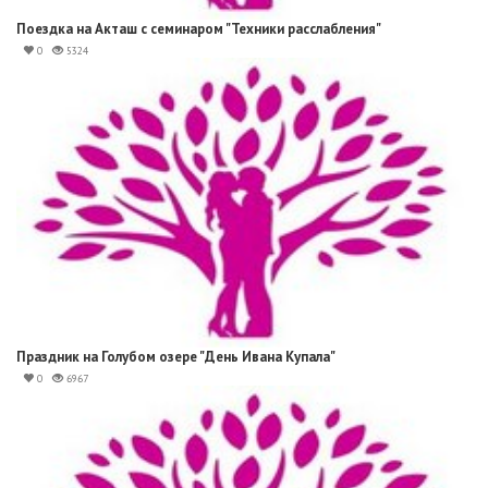
Поездка на Акташ с семинаром "Техники расслабления"
0
5324
Праздник на Голубом озере "День Ивана Купала"
0
6967